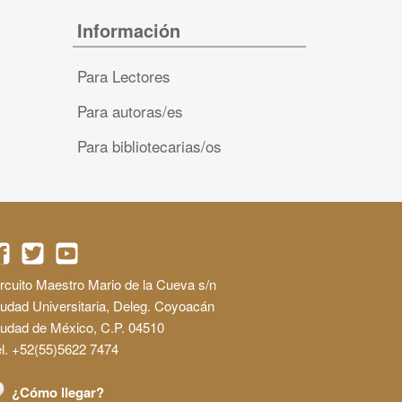
Información
Para Lectores
Para autoras/es
Para bibliotecarias/os
rcuito Maestro Mario de la Cueva s/n
udad Universitaria, Deleg. Coyoacán
iudad de México, C.P. 04510
l. +52(55)5622 7474
¿Cómo llegar?