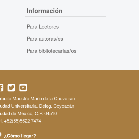
Información
Para Lectores
Para autoras/es
Para bibliotecarias/os
rcuito Maestro Mario de la Cueva s/n
udad Universitaria, Deleg. Coyoacán
iudad de México, C.P. 04510
l. +52(55)5622 7474
¿Cómo llegar?