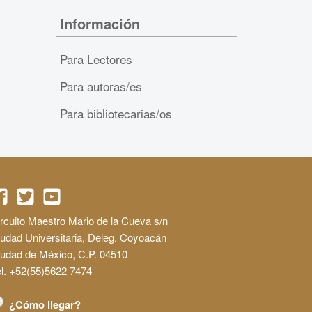
Información
Para Lectores
Para autoras/es
Para bibliotecarias/os
rcuito Maestro Mario de la Cueva s/n
udad Universitaria, Deleg. Coyoacán
iudad de México, C.P. 04510
l. +52(55)5622 7474
¿Cómo llegar?