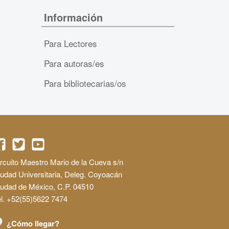
Información
Para Lectores
Para autoras/es
Para bibliotecarias/os
rcuito Maestro Mario de la Cueva s/n
udad Universitaria, Deleg. Coyoacán
iudad de México, C.P. 04510
l. +52(55)5622 7474
¿Cómo llegar?