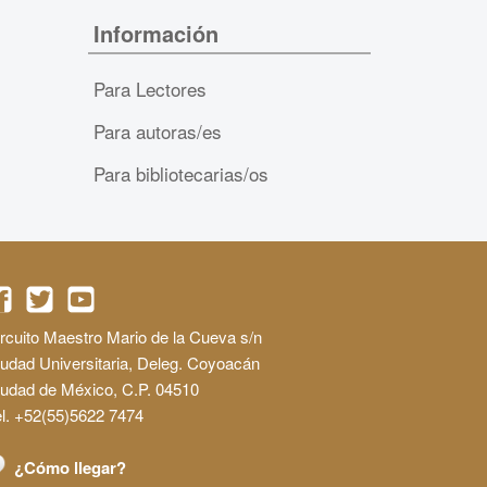
Información
Para Lectores
Para autoras/es
Para bibliotecarias/os
rcuito Maestro Mario de la Cueva s/n
udad Universitaria, Deleg. Coyoacán
iudad de México, C.P. 04510
l. +52(55)5622 7474
¿Cómo llegar?