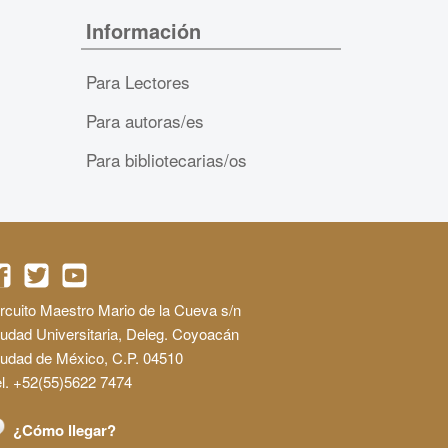
Información
Para Lectores
Para autoras/es
Para bibliotecarias/os
rcuito Maestro Mario de la Cueva s/n
udad Universitaria, Deleg. Coyoacán
iudad de México, C.P. 04510
l. +52(55)5622 7474
¿Cómo llegar?