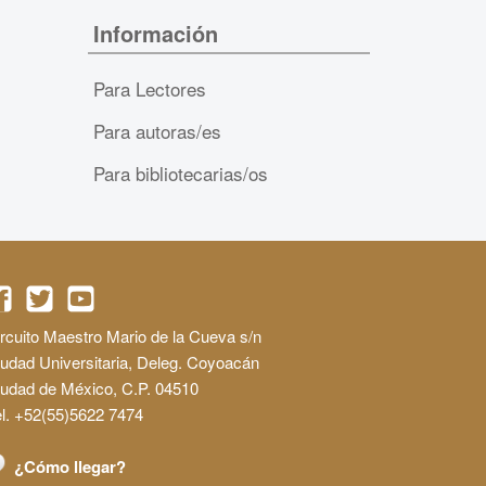
Información
Para Lectores
Para autoras/es
Para bibliotecarias/os
rcuito Maestro Mario de la Cueva s/n
udad Universitaria, Deleg. Coyoacán
iudad de México, C.P. 04510
l. +52(55)5622 7474
¿Cómo llegar?