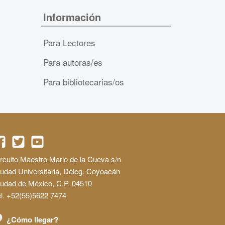
Información
Para Lectores
Para autoras/es
Para bibliotecarias/os
rcuito Maestro Mario de la Cueva s/n
udad Universitaria, Deleg. Coyoacán
iudad de México, C.P. 04510
l. +52(55)5622 7474
¿Cómo llegar?