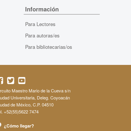
Información
Para Lectores
Para autoras/es
Para bibliotecarias/os
rcuito Maestro Mario de la Cueva s/n
udad Universitaria, Deleg. Coyoacán
iudad de México, C.P. 04510
l. +52(55)5622 7474
¿Cómo llegar?