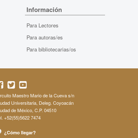
Información
Para Lectores
Para autoras/es
Para bibliotecarias/os
rcuito Maestro Mario de la Cueva s/n
udad Universitaria, Deleg. Coyoacán
iudad de México, C.P. 04510
l. +52(55)5622 7474
¿Cómo llegar?