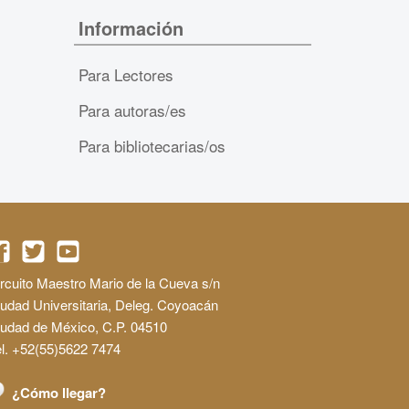
Información
Para Lectores
Para autoras/es
Para bibliotecarias/os
rcuito Maestro Mario de la Cueva s/n
udad Universitaria, Deleg. Coyoacán
iudad de México, C.P. 04510
l. +52(55)5622 7474
¿Cómo llegar?