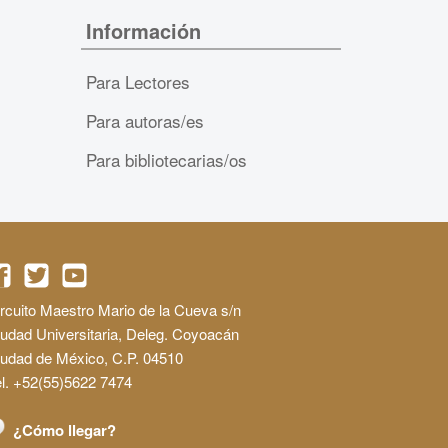
Información
Para Lectores
Para autoras/es
Para bibliotecarias/os
rcuito Maestro Mario de la Cueva s/n
udad Universitaria, Deleg. Coyoacán
iudad de México, C.P. 04510
l. +52(55)5622 7474
¿Cómo llegar?