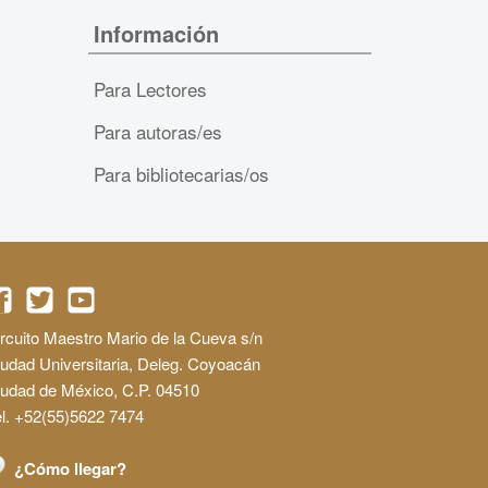
Información
Para Lectores
Para autoras/es
Para bibliotecarias/os
rcuito Maestro Mario de la Cueva s/n
udad Universitaria, Deleg. Coyoacán
iudad de México, C.P. 04510
l. +52(55)5622 7474
¿Cómo llegar?