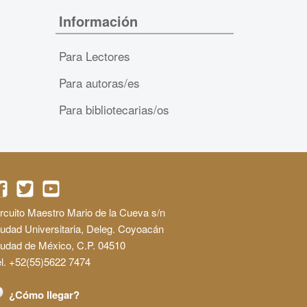
Información
Para Lectores
Para autoras/es
Para bibliotecarias/os
rcuito Maestro Mario de la Cueva s/n
udad Universitaria, Deleg. Coyoacán
iudad de México, C.P. 04510
l. +52(55)5622 7474
¿Cómo llegar?