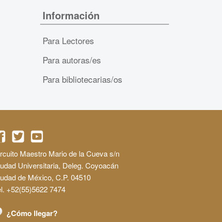
Información
Para Lectores
Para autoras/es
Para bibliotecarias/os
rcuito Maestro Mario de la Cueva s/n
udad Universitaria, Deleg. Coyoacán
iudad de México, C.P. 04510
l. +52(55)5622 7474
¿Cómo llegar?