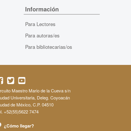
Información
Para Lectores
Para autoras/es
Para bibliotecarias/os
rcuito Maestro Mario de la Cueva s/n
udad Universitaria, Deleg. Coyoacán
iudad de México, C.P. 04510
l. +52(55)5622 7474
¿Cómo llegar?