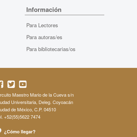
Información
Para Lectores
Para autoras/es
Para bibliotecarias/os
rcuito Maestro Mario de la Cueva s/n
udad Universitaria, Deleg. Coyoacán
iudad de México, C.P. 04510
l. +52(55)5622 7474
¿Cómo llegar?