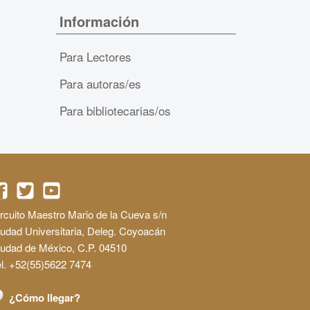
Información
Para Lectores
Para autoras/es
Para bibliotecarias/os
rcuito Maestro Mario de la Cueva s/n
udad Universitaria, Deleg. Coyoacán
iudad de México, C.P. 04510
l. +52(55)5622 7474
¿Cómo llegar?