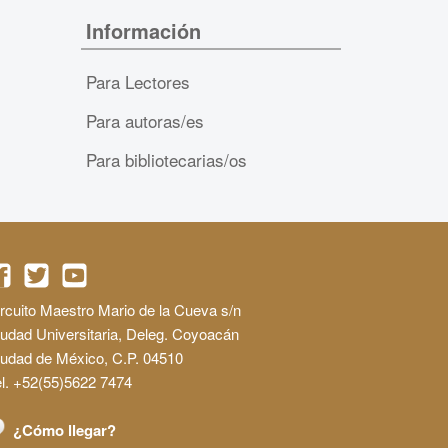
Información
Para Lectores
Para autoras/es
Para bibliotecarias/os
rcuito Maestro Mario de la Cueva s/n
udad Universitaria, Deleg. Coyoacán
iudad de México, C.P. 04510
l. +52(55)5622 7474
¿Cómo llegar?