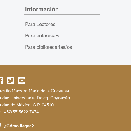
Información
Para Lectores
Para autoras/es
Para bibliotecarias/os
rcuito Maestro Mario de la Cueva s/n
udad Universitaria, Deleg. Coyoacán
iudad de México, C.P. 04510
l. +52(55)5622 7474
¿Cómo llegar?