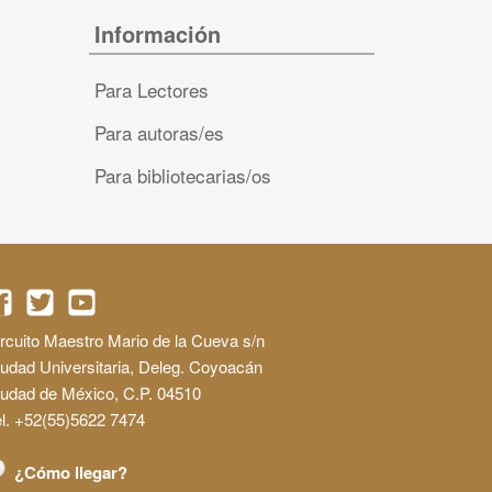
Información
Para Lectores
Para autoras/es
Para bibliotecarias/os
rcuito Maestro Mario de la Cueva s/n
udad Universitaria, Deleg. Coyoacán
iudad de México, C.P. 04510
l. +52(55)5622 7474
¿Cómo llegar?