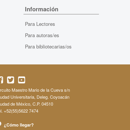
Información
Para Lectores
Para autoras/es
Para bibliotecarias/os
rcuito Maestro Mario de la Cueva s/n
udad Universitaria, Deleg. Coyoacán
iudad de México, C.P. 04510
l. +52(55)5622 7474
¿Cómo llegar?