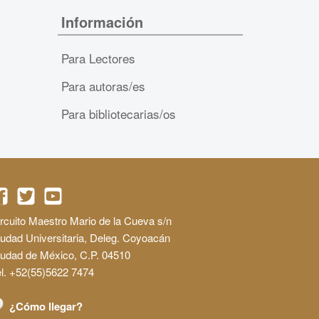
Información
Para Lectores
Para autoras/es
Para bibliotecarias/os
rcuito Maestro Mario de la Cueva s/n
udad Universitaria, Deleg. Coyoacán
iudad de México, C.P. 04510
l. +52(55)5622 7474
¿Cómo llegar?