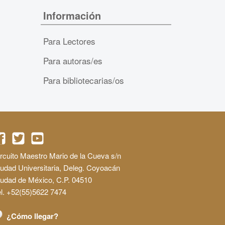
Información
Para Lectores
Para autoras/es
Para bibliotecarias/os
rcuito Maestro Mario de la Cueva s/n
udad Universitaria, Deleg. Coyoacán
iudad de México, C.P. 04510
l. +52(55)5622 7474
¿Cómo llegar?