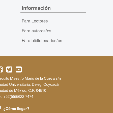
Información
Para Lectores
Para autoras/es
Para bibliotecarias/os
rcuito Maestro Mario de la Cueva s/n
udad Universitaria, Deleg. Coyoacán
iudad de México, C.P. 04510
l. +52(55)5622 7474
¿Cómo llegar?