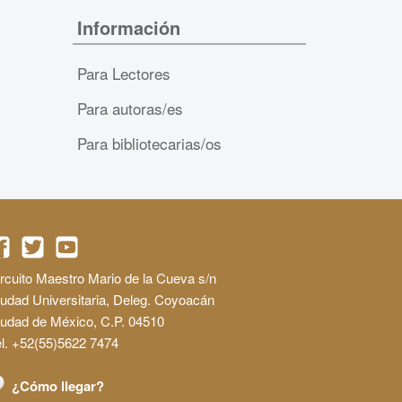
Información
Para Lectores
Para autoras/es
Para bibliotecarias/os
rcuito Maestro Mario de la Cueva s/n
udad Universitaria, Deleg. Coyoacán
iudad de México, C.P. 04510
l. +52(55)5622 7474
¿Cómo llegar?