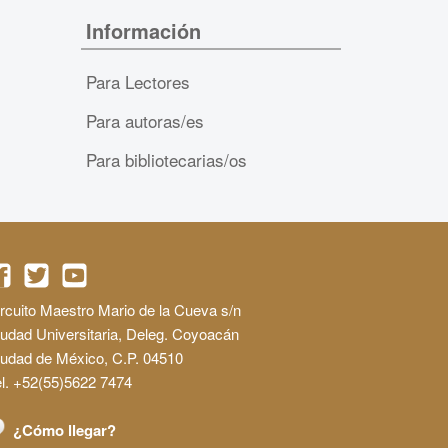
Información
Para Lectores
Para autoras/es
Para bibliotecarias/os
rcuito Maestro Mario de la Cueva s/n
udad Universitaria, Deleg. Coyoacán
iudad de México, C.P. 04510
l. +52(55)5622 7474
¿Cómo llegar?