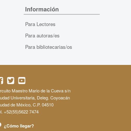
Información
Para Lectores
Para autoras/es
Para bibliotecarias/os
rcuito Maestro Mario de la Cueva s/n
udad Universitaria, Deleg. Coyoacán
iudad de México, C.P. 04510
l. +52(55)5622 7474
¿Cómo llegar?