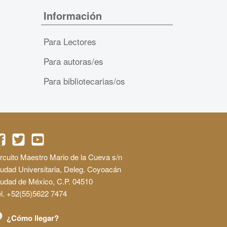
Información
Para Lectores
Para autoras/es
Para bibliotecarias/os
rcuito Maestro Mario de la Cueva s/n
udad Universitaria, Deleg. Coyoacán
iudad de México, C.P. 04510
l. +52(55)5622 7474
¿Cómo llegar?