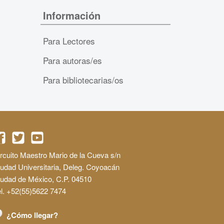
Información
Para Lectores
Para autoras/es
Para bibliotecarias/os
rcuito Maestro Mario de la Cueva s/n
udad Universitaria, Deleg. Coyoacán
iudad de México, C.P. 04510
l. +52(55)5622 7474
¿Cómo llegar?