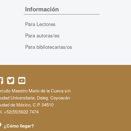
Información
Para Lectores
Para autoras/es
Para bibliotecarias/os
rcuito Maestro Mario de la Cueva s/n
udad Universitaria, Deleg. Coyoacán
iudad de México, C.P. 04510
l. +52(55)5622 7474
¿Cómo llegar?