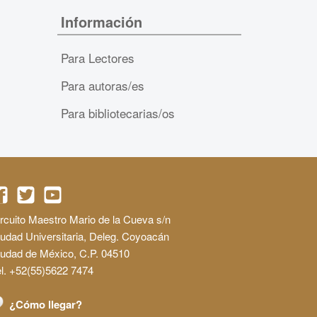
Información
Para Lectores
Para autoras/es
Para bibliotecarias/os
rcuito Maestro Mario de la Cueva s/n
udad Universitaria, Deleg. Coyoacán
iudad de México, C.P. 04510
l. +52(55)5622 7474
¿Cómo llegar?