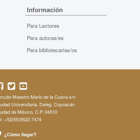
Información
Para Lectores
Para autoras/es
Para bibliotecarias/os
rcuito Maestro Mario de la Cueva s/n
udad Universitaria, Deleg. Coyoacán
iudad de México, C.P. 04510
l. +52(55)5622 7474
¿Cómo llegar?