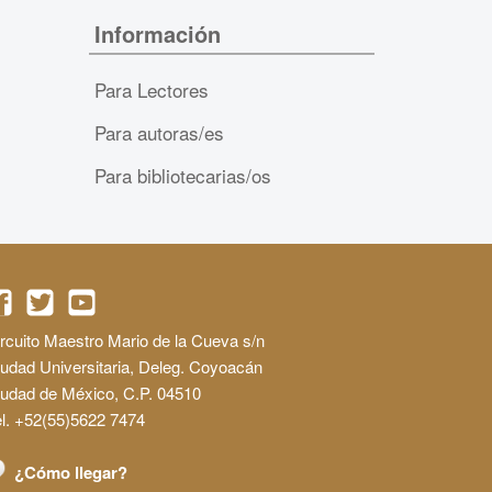
Información
Para Lectores
Para autoras/es
Para bibliotecarias/os
rcuito Maestro Mario de la Cueva s/n
udad Universitaria, Deleg. Coyoacán
iudad de México, C.P. 04510
l. +52(55)5622 7474
¿Cómo llegar?