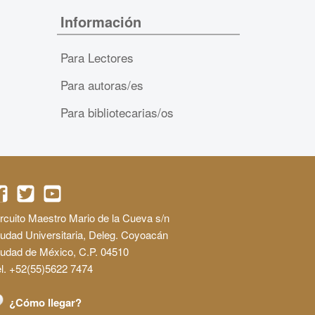
Información
Para Lectores
Para autoras/es
Para bibliotecarias/os
rcuito Maestro Mario de la Cueva s/n
udad Universitaria, Deleg. Coyoacán
iudad de México, C.P. 04510
l. +52(55)5622 7474
¿Cómo llegar?