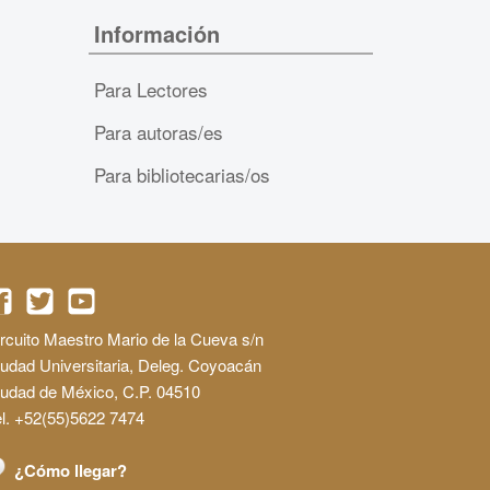
Información
Para Lectores
Para autoras/es
Para bibliotecarias/os
rcuito Maestro Mario de la Cueva s/n
udad Universitaria, Deleg. Coyoacán
iudad de México, C.P. 04510
l. +52(55)5622 7474
¿Cómo llegar?