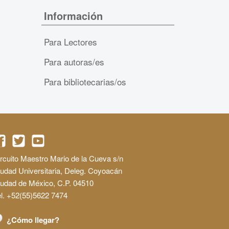
Información
Para Lectores
Para autoras/es
Para bibliotecarias/os
rcuito Maestro Mario de la Cueva s/n
udad Universitaria, Deleg. Coyoacán
iudad de México, C.P. 04510
l. +52(55)5622 7474
¿Cómo llegar?