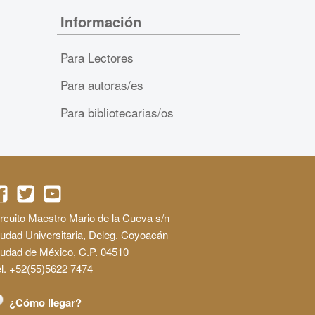
Información
Para Lectores
Para autoras/es
Para bibliotecarias/os
rcuito Maestro Mario de la Cueva s/n
udad Universitaria, Deleg. Coyoacán
iudad de México, C.P. 04510
l. +52(55)5622 7474
¿Cómo llegar?