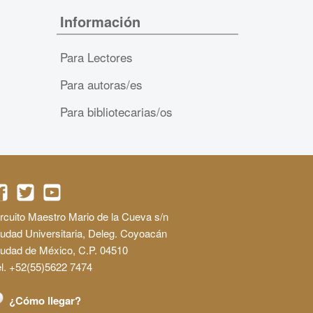
Información
Para Lectores
Para autoras/es
Para bibliotecarias/os
rcuito Maestro Mario de la Cueva s/n
udad Universitaria, Deleg. Coyoacán
iudad de México, C.P. 04510
l. +52(55)5622 7474
¿Cómo llegar?