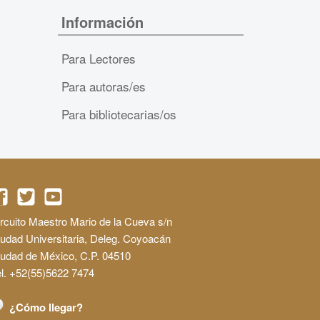
Información
Para Lectores
Para autoras/es
Para bibliotecarias/os
rcuito Maestro Mario de la Cueva s/n
udad Universitaria, Deleg. Coyoacán
iudad de México, C.P. 04510
l. +52(55)5622 7474
¿Cómo llegar?