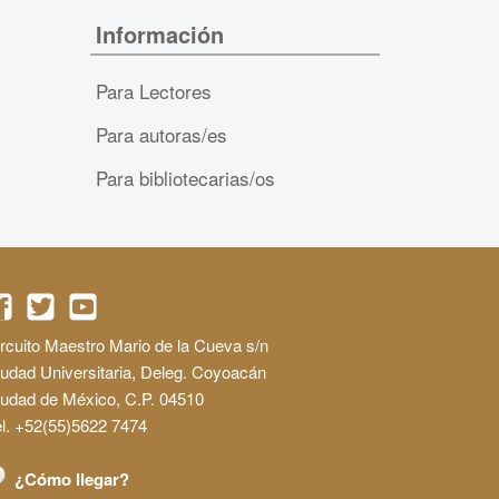
Información
Para Lectores
Para autoras/es
Para bibliotecarias/os
rcuito Maestro Mario de la Cueva s/n
udad Universitaria, Deleg. Coyoacán
iudad de México, C.P. 04510
l. +52(55)5622 7474
¿Cómo llegar?