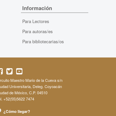
Información
Para Lectores
Para autoras/es
Para bibliotecarias/os
rcuito Maestro Mario de la Cueva s/n
udad Universitaria, Deleg. Coyoacán
iudad de México, C.P. 04510
l. +52(55)5622 7474
¿Cómo llegar?