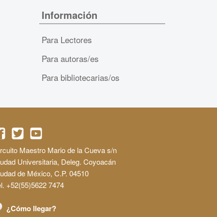
Información
Para Lectores
Para autoras/es
Para bibliotecarias/os
rcuito Maestro Mario de la Cueva s/n
udad Universitaria, Deleg. Coyoacán
iudad de México, C.P. 04510
l. +52(55)5622 7474
¿Cómo llegar?