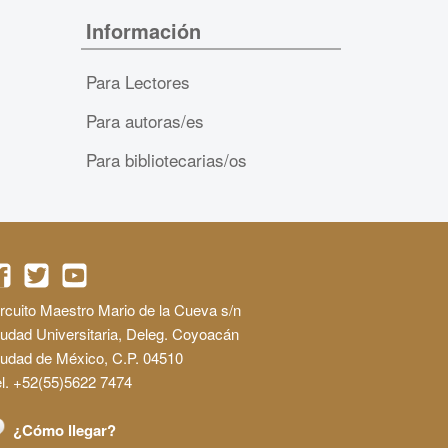
Información
Para Lectores
Para autoras/es
Para bibliotecarias/os
rcuito Maestro Mario de la Cueva s/n
udad Universitaria, Deleg. Coyoacán
iudad de México, C.P. 04510
l. +52(55)5622 7474
¿Cómo llegar?