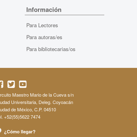
Información
Para Lectores
Para autoras/es
Para bibliotecarias/os
rcuito Maestro Mario de la Cueva s/n
udad Universitaria, Deleg. Coyoacán
iudad de México, C.P. 04510
l. +52(55)5622 7474
¿Cómo llegar?