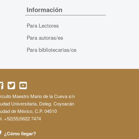
Información
Para Lectores
Para autoras/es
Para bibliotecarias/os
rcuito Maestro Mario de la Cueva s/n
udad Universitaria, Deleg. Coyoacán
iudad de México, C.P. 04510
l. +52(55)5622 7474
¿Cómo llegar?