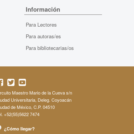
Información
Para Lectores
Para autoras/es
Para bibliotecarias/os
rcuito Maestro Mario de la Cueva s/n
udad Universitaria, Deleg. Coyoacán
iudad de México, C.P. 04510
l. +52(55)5622 7474
¿Cómo llegar?