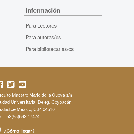
Información
Para Lectores
Para autoras/es
Para bibliotecarias/os
rcuito Maestro Mario de la Cueva s/n
udad Universitaria, Deleg. Coyoacán
iudad de México, C.P. 04510
l. +52(55)5622 7474
¿Cómo llegar?