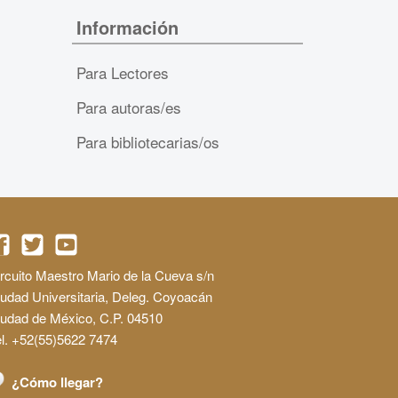
Información
Para Lectores
Para autoras/es
Para bibliotecarias/os
rcuito Maestro Mario de la Cueva s/n
udad Universitaria, Deleg. Coyoacán
iudad de México, C.P. 04510
l. +52(55)5622 7474
¿Cómo llegar?