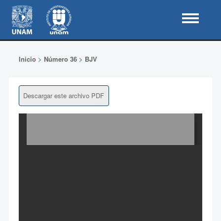
Inicio
>
Número 36
>
BJV
Descargar este archivo PDF